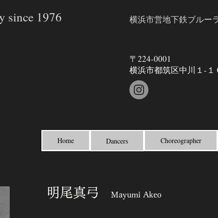
 since 1976
横浜市営地下鉄ブルー
ここをク
〒224-
​0001
​横浜市都筑区中
川１-１
Home
Choreographer
Dancers
明尾真弓
Mayumi Akeo