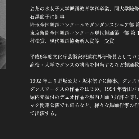
お茶の水女子大学舞踊教育学科卒業、同大学院修
石黑節子に師事
埼玉全国舞踊コンクールモダンダンスシニア部 第 
東京新聞全国舞踊コンクール現代舞踊第一部 第 1
村松賞、現代舞踊協会新人賞等 受賞
平成6年度文化庁芸術家派遣在外研修員としてロン
高校・大学でダンスの講座を担当するなど舞踊
1992 年より野坂公夫・坂本信子に師事、ダン
ダンスワークスの作品をはじめ、1994 年⻘山ハ
堀内元振付のデュオ作品を堀内と踊り好評を博し、
ック関連公演でも踊るなど、様々な舞踊作家の作
て出演する。