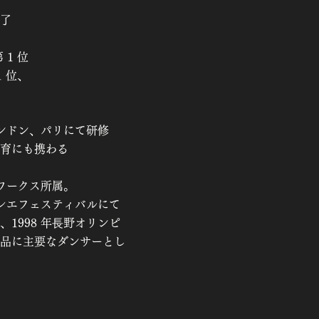
了
1 位
 位、
ドン、パリにて研修
教育にも携わる
スワークス所属。
゙レエフェスティバルにて
1998 年⻑野オリンピ
品に主要なダンサーとし