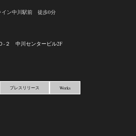
ライン中川駅前 徒歩0分
０
-２ 中川センタービル2F
プレスリリース
Works