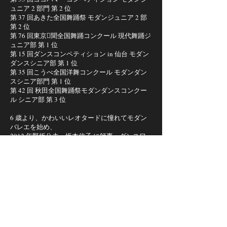
ュニア 2 部門 第 2 位
第 37 回あきた全国舞踊祭 モダンジュニア 2 部
第 2 位
第 76 回東京􏰀聞全国舞踊コンクール 現代舞踊ジ
ュニア部 第 1 位
第 15 回ダンスコンペティション in 仙台 モダン
ダンスシニア部 第 1 位
第 35 回こうべ全国洋舞コンクール モダンダン
スシニア部門 第 1 位
第 42 回 秋田全国舞踊祭モダンダンスコンクー
ル シニア部 第 3 位
6 歳より、かわいいレオタードに憧れてモダン
バレエを始め、
2012 年野坂公夫・坂本信子 に師事。ダンスワ
ークス作品に多数出演。