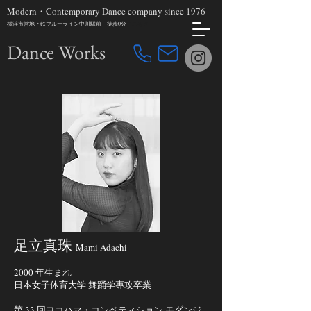
Modern・Contemporary Dance company since 1976
横浜市営地下鉄ブルーライン中川駅前 徒歩0分
ここをク
​Dance Works
足立真珠
Mami Adachi
2000 年生まれ
日本女子体育大学 舞踊学專攻卒業
第 33 回ヨコハマ・コンペティション モダンジ